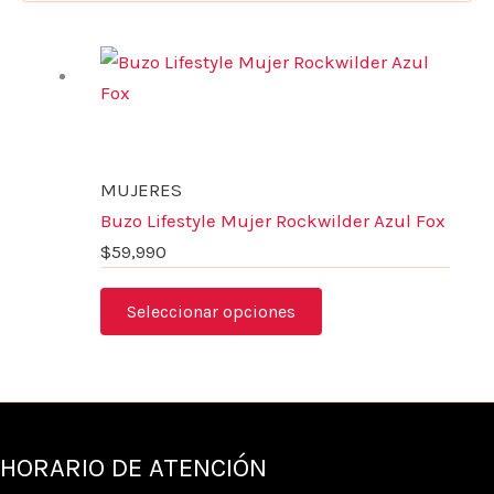
Este
producto
tiene
múltiples
variantes.
MUJERES
Las
Buzo Lifestyle Mujer Rockwilder Azul Fox
opciones
$
59,990
se
pueden
Seleccionar opciones
elegir
en
la
página
de
HORARIO DE ATENCIÓN
producto