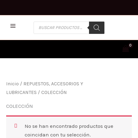
Ir
al
contenido
BÚSQUEDA
DE
PRODUCTOS
Inicio
/
REPUESTOS, ACCESORIOS Y
LUBRICANTES
/ COLECCIÓN
COLECCIÓN
No se han encontrado productos que
coincidan con tu selección.