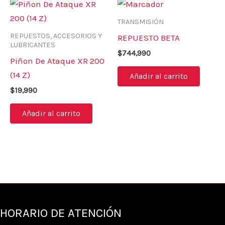
TRANSMISIÓN
REPUESTOS, ACCESORIOS Y
REPUESTO BETA
LUBRICANTES
$
744,990
Piñon De Ataque XR 200
(14 Z)
Añadir al carrito
$
19,990
Añadir al carrito
HORARIO DE ATENCIÓN