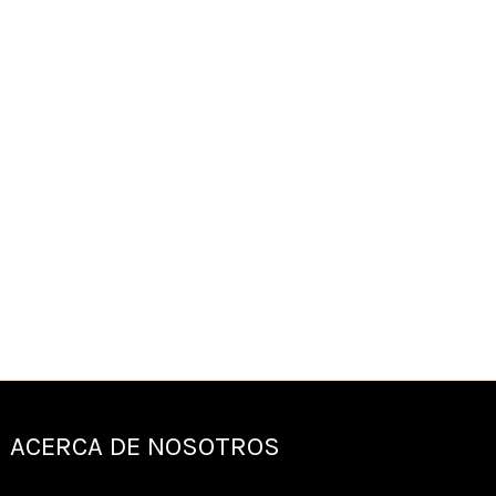
producto
producto
ACERCA DE NOSOTROS