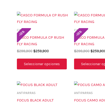
El
El
El
Este
precio
precio
precio
producto
original
actual
original
era:
es:
era:
tiene
CASCOS
CASCOS
$299,900.
$259,900.
$299,900
%
%
13
13
múltiples
-
-
CASCO FORMULA CP RUSH
CASCO FORMULA
variantes.
FLY RACING
FLY RACING
Las
$
299,900
$
259,900
$
299,900
$
259,90
opciones
se
Seleccionar opciones
Seleccionar o
pueden
elegir
en
la
ANTIPARRAS
ANTIPARRAS
página
de
FOCUS BLACK ADULT
FOCUS CAMO AD