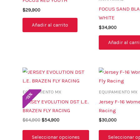
FOCUS RED YOUTH
FOCUS SAND BL
$
29,900
WHITE
Añadir al carrito
$
34,900
Añadir al carr
El
El
Este
precio
precio
producto
original
actual
era:
es:
tiene
EQUIPAMIENTO MX
EQUIPAMIENTO MX
$64,900.
$54,900.
%
15
múltiples
-
JERSEY EVOLUTION DST L.E.
Jersey F-16 Wome
variantes.
BRAZEN FLY RACING
Racing
Las
$
64,900
$
54,900
$
30,000
opciones
se
Seleccionar opciones
Seleccionar o