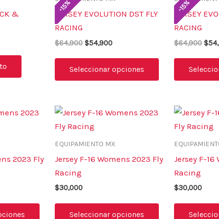
$64,900.
$54,900.
$64,
%
%
15
15
múltiples
-
-
ACK &
JERSEY EVOLUTION DST FLY
JERSEY EVO
variantes.
RACING
RACING
Las
$
64,900
$
54,900
$
64,900
$
54
opciones
se
ito
Seleccionar opciones
Seleccio
pueden
elegir
en
Este
Este
la
producto
producto
página
tiene
tiene
EQUIPAMIENTO MX
EQUIPAMIENT
de
múltiples
múltiples
producto
ns 2023 Fly
Jersey F-16 Womens 2023 Fly
Jersey F-16
variantes.
variantes.
Racing
Racing
Las
Las
$
30,000
$
30,000
opciones
opciones
se
se
pciones
Seleccionar opciones
Seleccio