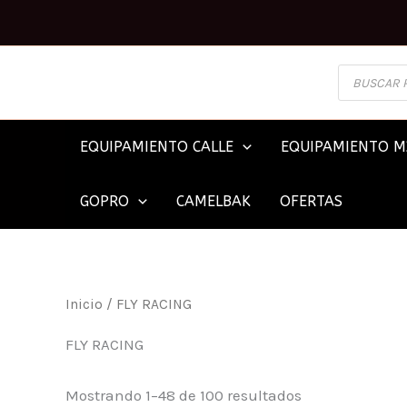
Ir
al
contenido
BÚSQUEDA
DE
PRODUCTOS
EQUIPAMIENTO CALLE
EQUIPAMIENTO M
GOPRO
CAMELBAK
OFERTAS
Inicio
/ FLY RACING
FLY RACING
Mostrando 1–48 de 100 resultados