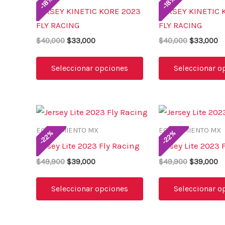
18
18
múltiples
-
-
producto
JERSEY KINETIC KORE 2023
JERSEY KINETIC 
variantes.
FLY RACING
FLY RACING
Las
$
40,000
$
33,000
$
40,000
$
33,000
opciones
se
Seleccionar opciones
Seleccionar o
pueden
elegir
en
El
El
El
El
Este
la
precio
precio
precio
pr
producto
original
actual
original
ac
EQUIPAMIENTO MX
EQUIPAMIENTO MX
página
%
%
22
22
era:
es:
era:
es
tiene
-
-
de
Jersey Lite 2023 Fly Racing
Jersey Lite 2023 
$49,900.
$39,000.
$49,900.
$3
múltiples
producto
$
49,900
$
39,000
$
49,900
$
39,000
variantes.
Las
Seleccionar opciones
Seleccionar o
opciones
se
pueden