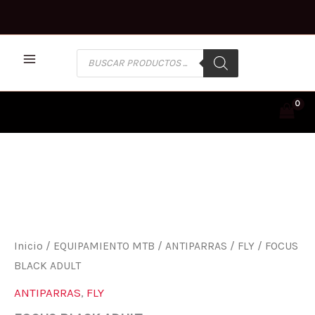
Ir
al
contenido
BÚSQUEDA
DE
PRODUCTOS
FOCUS
BLACK
ADULT
CANTIDAD
Inicio
/
EQUIPAMIENTO MTB
/
ANTIPARRAS
/
FLY
/ FOCUS
BLACK ADULT
ANTIPARRAS
,
FLY