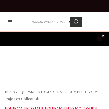
Ir
al
contenido
BÚSQUEDA
DE
PRODUCTOS
180
TRAJE
FOX
COLLECT
BLU
CANTIDAD
Inicio
/
EQUIPAMIENTO MX
/
TRAJES COMPLETOS
/ 180
Traje Fox Collect Blu
EQUIPAMIENTO MTB
,
EQUIPAMIENTO MX
,
TRAJES