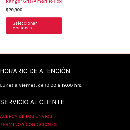
Ranger Gris/Amarillo Fox
Las
$
29,990
opciones
se
Seleccionar
opciones
pueden
elegir
en
la
página
HORARIO DE ATENCIÓN
de
producto
Lunes a Viernes: de 10:00 a 19:00 hrs.
SERVICIO AL CLIENTE
ACERCA DE LOS ENVIOS
TERMINO Y CONDICIONES