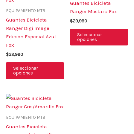
Guantes Bicicleta
variantes.
va
EQUIPAMIENTO MTB
Ranger Mostaza Fox
Las
La
Guantes Bicicleta
$
29,990
opciones
op
Ranger Digi Image
se
se
Seleccionar
Edicion Especial Azul
opciones
pueden
pu
Fox
elegir
el
$
32,990
en
en
la
la
Seleccionar
opciones
página
pá
de
de
producto
pr
Este
producto
tiene
EQUIPAMIENTO MTB
múltiples
Guantes Bicicleta
variantes.