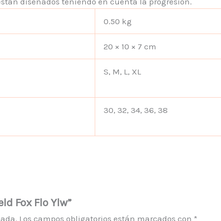
 están diseñados teniendo en cuenta la progresión.
0.50 kg
20 × 10 × 7 cm
S, M, L, XL
30, 32, 34, 36, 38
eld Fox Flo Ylw”
cada.
Los campos obligatorios están marcados con
*