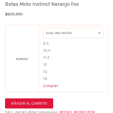
Botas Moto Instinct Naranjo Fox
$
629,990
9.5
10.5
11.5
NÚMERO
12
13
14
Limpiar
AÑADIR AL CARRITO
SKU:
24347-824
Categorías:
BOTAS
,
BOTAS FOX
,