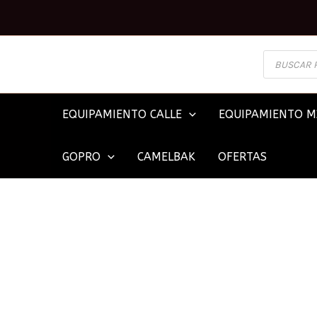
Ir
al
contenido
BÚSQUEDA
DE
PRODUCTOS
EQUIPAMIENTO CALLE
EQUIPAMIENTO M
GOPRO
CAMELBAK
OFERTAS