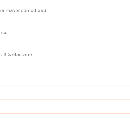
una mayor comodidad
arco
r, 3 % elastano