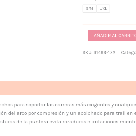
S/M
L/XL
AÑADIR AL CARRIT
SKU:
31499-172
Catego
ones (0)
hechos para soportar las carreras más exigentes y cualqui
ón del arco por compresión y un acolchado para trail en el
osturas de la puntera evita rozaduras e irritaciones mient