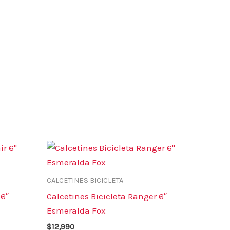
Este
Este
producto
producto
tiene
tiene
CALCETINES BICICLETA
múltiples
múltiples
 6″
Calcetines Bicicleta Ranger 6″
variantes.
variantes.
Esmeralda Fox
Las
Las
$
12,990