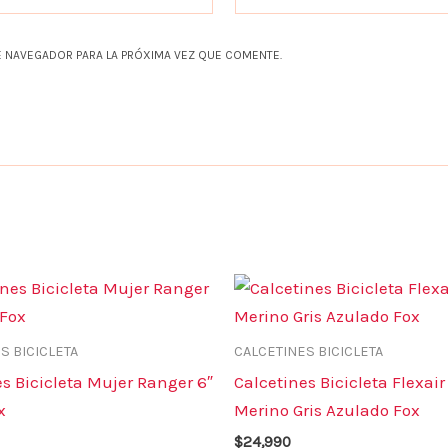
 NAVEGADOR PARA LA PRÓXIMA VEZ QUE COMENTE.
Este
producto
tiene
S BICICLETA
CALCETINES BICICLETA
múltiples
s Bicicleta Mujer Ranger 6″
Calcetines Bicicleta Flexair
variantes.
x
Merino Gris Azulado Fox
Las
$
24,990