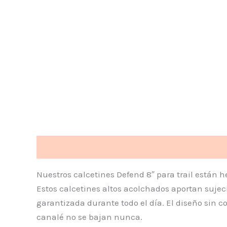
Descripción
Información adicional
Valoraci
Nuestros calcetines Defend 8″ para trail están 
Estos calcetines altos acolchados aportan sujeci
garantizada durante todo el día. El diseño sin c
canalé no se bajan nunca.