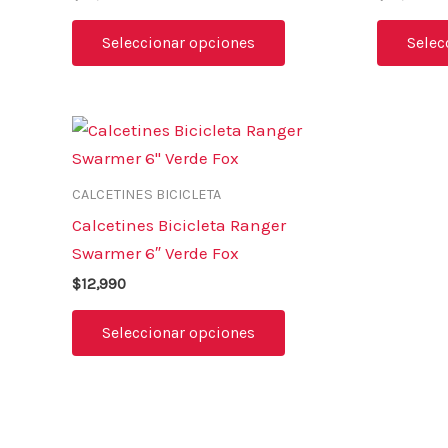
opciones
se
Seleccionar opciones
Selec
pueden
elegir
en
Este
la
producto
página
tiene
CALCETINES BICICLETA
de
múltiples
Calcetines Bicicleta Ranger
producto
variantes.
Swarmer 6″ Verde Fox
Las
$
12,990
opciones
se
Seleccionar opciones
pueden
elegir
en
la