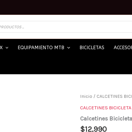
X
EQUIPAMIENTO MTB
BICICLETAS
ACCESOR
CALCETINES
Inicio
/
CALCETINES BIC
BICICLETA
CALCETINES BICICLETA
DEFEND
8"
Calcetines Biciclet
GRIS
FOX
$
12,990
CANTIDAD