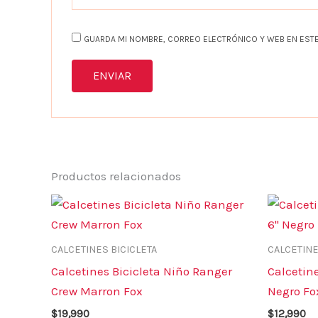
GUARDA MI NOMBRE, CORREO ELECTRÓNICO Y WEB EN ESTE
Productos relacionados
Este
producto
tiene
CALCETINES BICICLETA
CALCETINE
múltiples
Calcetines Bicicleta Niño Ranger
Calcetine
variantes.
Crew Marron Fox
Negro Fo
Las
$
19,990
$
12,990