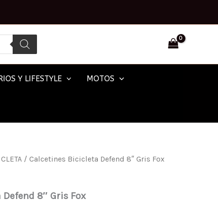
IOS Y LIFESTYLE
MOTOS
ICLETA
/ Calcetines Bicicleta Defend 8″ Gris Fox
a Defend 8″ Gris Fox