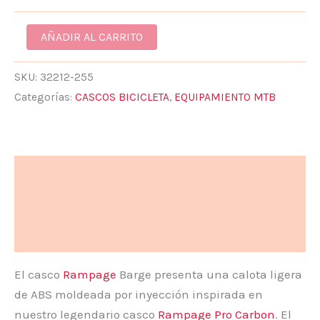
AÑADIR AL CARRITO
SKU:
32212-255
Categorías:
CASCOS BICICLETA
,
EQUIPAMIENTO MTB
Descripción
Información adicional
Valoraciones (0)
El casco
Rampage
Barge presenta una calota ligera
de ABS moldeada por inyección inspirada en
nuestro legendario casco
Rampage Pro Carbon
. El