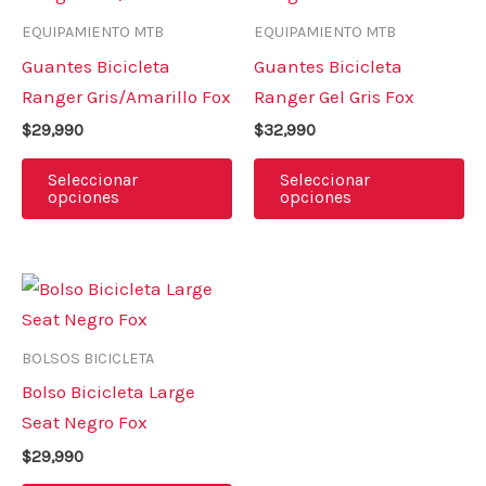
tiene
ti
EQUIPAMIENTO MTB
EQUIPAMIENTO MTB
múltiples
mú
Guantes Bicicleta
Guantes Bicicleta
variantes.
va
Ranger Gris/Amarillo Fox
Ranger Gel Gris Fox
Las
La
$
29,990
$
32,990
opciones
op
se
se
Seleccionar
Seleccionar
opciones
opciones
pueden
pu
elegir
el
en
en
Este
la
la
producto
página
pá
tiene
de
de
BOLSOS BICICLETA
múltiples
producto
pr
Bolso Bicicleta Large
variantes.
Seat Negro Fox
Las
$
29,990
opciones