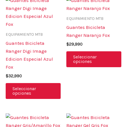
Este
Es
producto
pr
tiene
ti
EQUIPAMIENTO MTB
múltiples
mú
Guantes Bicicleta
variantes.
va
EQUIPAMIENTO MTB
Ranger Naranjo Fox
Las
La
Guantes Bicicleta
$
29,990
opciones
op
Ranger Digi Image
se
se
Seleccionar
Edicion Especial Azul
opciones
pueden
pu
Fox
elegir
el
$
32,990
en
en
la
la
Seleccionar
opciones
página
pá
de
de
producto
pr
Este
Es
producto
pr