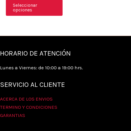
se
Seleccionar
opciones
pueden
elegir
en
la
página
HORARIO DE ATENCIÓN
de
producto
Lunes a Viernes: de 10:00 a 19:00 hrs.
SERVICIO AL CLIENTE
ACERCA DE LOS ENVIOS
TERMINO Y CONDICIONES
GARANTIAS