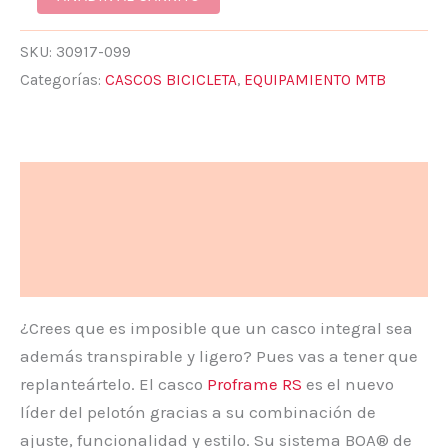
SKU:
30917-099
Categorías:
CASCOS BICICLETA
,
EQUIPAMIENTO MTB
Descripción
Información adicional
Valoraciones (0)
¿Crees que es imposible que un casco integral sea
además transpirable y ligero? Pues vas a tener que
replanteártelo. El casco
Proframe RS
es el nuevo
líder del pelotón gracias a su combinación de
ajuste, funcionalidad y estilo. Su sistema BOA® de