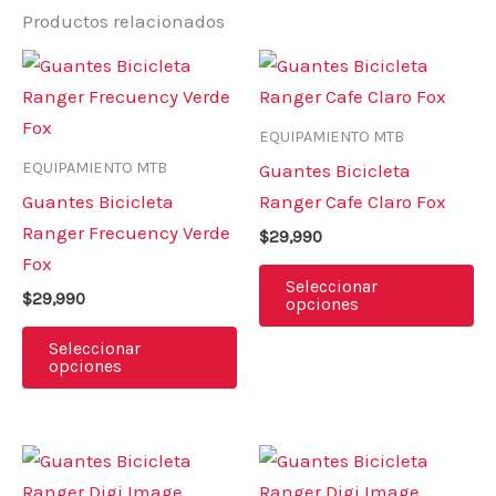
Productos relacionados
Este
Es
producto
pr
tiene
ti
EQUIPAMIENTO MTB
múltiples
mú
EQUIPAMIENTO MTB
Guantes Bicicleta
variantes.
va
Guantes Bicicleta
Ranger Cafe Claro Fox
Las
La
Ranger Frecuency Verde
$
29,990
opciones
op
Fox
se
se
Seleccionar
$
29,990
opciones
pueden
pu
elegir
el
Seleccionar
opciones
en
en
la
la
página
pá
Este
Es
de
de
producto
pr