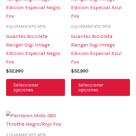
producto
pr
tiene
ti
múltiples
mú
variantes.
va
EQUIPAMIENTO MTB
EQUIPAMIENTO MTB
Las
La
Guantes Bicicleta
Guantes Bicicleta
opciones
op
Ranger Digi Image
Ranger Digi Image
se
se
Edicion Especial Negro
Edicion Especial Azul
pueden
pu
Fox
Fox
elegir
el
$
32,990
$
32,990
en
en
la
la
Seleccionar
Seleccionar
opciones
opciones
página
pá
de
de
producto
pr
Este
producto
tiene
EQUIPAMIENTO MTB