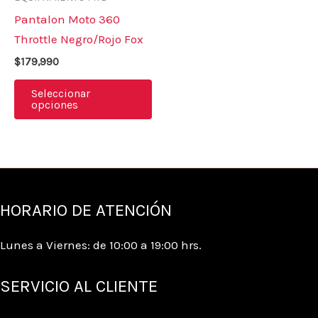
múltiples
Pantalon Moto 360
variantes.
Throttle Negro/Rojo Fox
Las
$
179,990
opciones
se
Seleccionar
opciones
pueden
elegir
en
la
página
HORARIO DE ATENCIÓN
de
producto
Lunes a Viernes: de 10:00 a 19:00 hrs.
SERVICIO AL CLIENTE