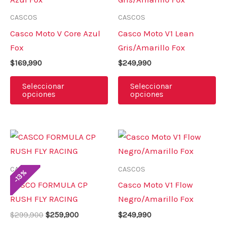
tiene
ti
CASCOS
CASCOS
múltiples
mú
Casco Moto V Core Azul
Casco Moto V1 Lean
variantes.
va
Fox
Gris/Amarillo Fox
Las
La
$
169,990
$
249,990
opciones
op
se
se
Seleccionar
Seleccionar
opciones
opciones
pueden
pu
elegir
el
en
en
El
El
Este
Es
la
la
precio
precio
producto
pr
original
actual
página
pá
era:
es:
tiene
ti
de
de
CASCOS
CASCOS
$299,900.
$259,900.
%
13
múltiples
mú
-
producto
pr
CASCO FORMULA CP
Casco Moto V1 Flow
variantes.
va
RUSH FLY RACING
Negro/Amarillo Fox
Las
La
$
299,900
$
259,900
$
249,990
opciones
op