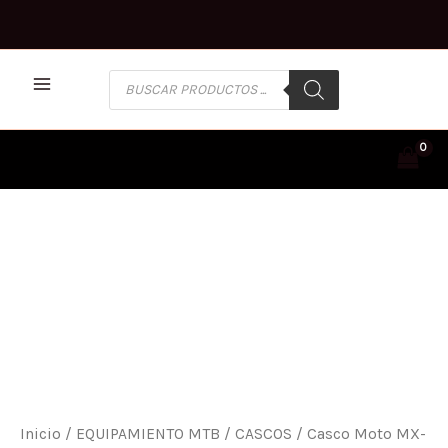
Ir
al
contenido
BÚSQUEDA
DE
PRODUCTOS
CASCO
MOTO
MX-
10
MIPS
DYNO
VERDE/NEGRO
BELL
CANTIDAD
Inicio
/
EQUIPAMIENTO MTB
/
CASCOS
/ Casco Moto MX-