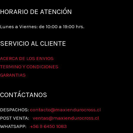
página
HORARIO DE ATENCIÓN
de
producto
Lunes a Viernes: de 10:00 a 19:00 hrs.
SERVICIO AL CLIENTE
ACERCA DE LOS ENVIOS
TERMINO Y CONDICIONES
GARANTIAS
CONTÁCTANOS
DESPACHOS:
contacto@maxiendurocross.cl
POST VENTA:
ventas@
maxiendurocross.cl
WHATSAPP:
+56 9 6450 1083