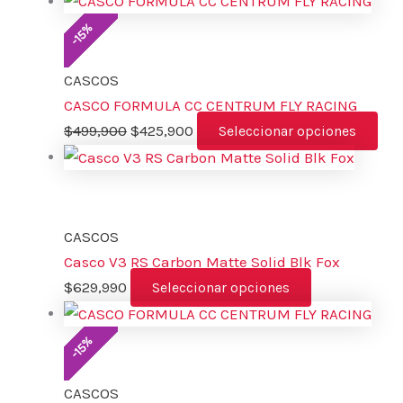
%
15
-
CASCOS
CASCO FORMULA CC CENTRUM FLY RACING
$
499,900
$
425,900
Seleccionar opciones
CASCOS
Casco V3 RS Carbon Matte Solid Blk Fox
$
629,990
Seleccionar opciones
%
15
-
CASCOS