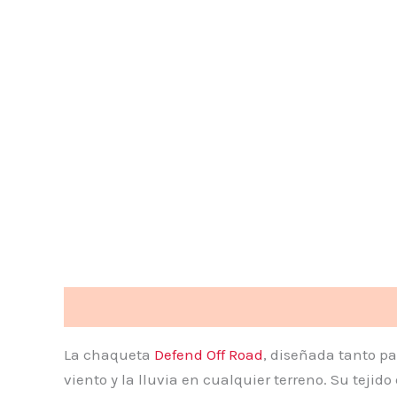
Descripción
Información adicional
Valoraci
La chaqueta
Defend
Off Road
, diseñada tanto pa
viento y la lluvia en cualquier terreno. Su tej