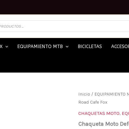
X
EQUIPAMIENTO MTB
BICICLETAS
ACCESOR
CHAQUETA
Inicio
/
EQUIPAMIENTO 
MOTO
Road Cafe Fox
DEFEND
OFF
CHAQUETAS MOTO
,
EQ
ROAD
CAFE
Chaqueta Moto Def
FOX