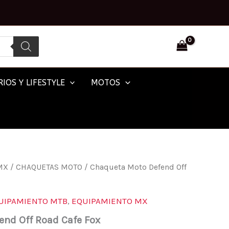
IOS Y LIFESTYLE
MOTOS
MX
/
CHAQUETAS MOTO
/ Chaqueta Moto Defend Off
UIPAMIENTO MTB
,
EQUIPAMIENTO MX
end Off Road Cafe Fox