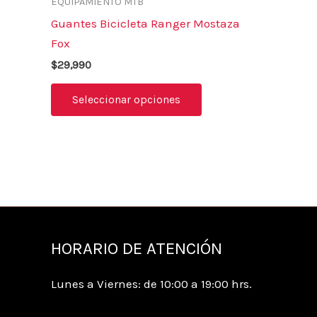
EQUIPAMIENTO MTB
de
múltiples
Guantes Bicicleta Ranger Mostaza
producto
variantes.
Fox
Las
$
29,990
opciones
se
Seleccionar opciones
pueden
elegir
en
la
página
de
producto
HORARIO DE ATENCIÓN
Lunes a Viernes: de 10:00 a 19:00 hrs.