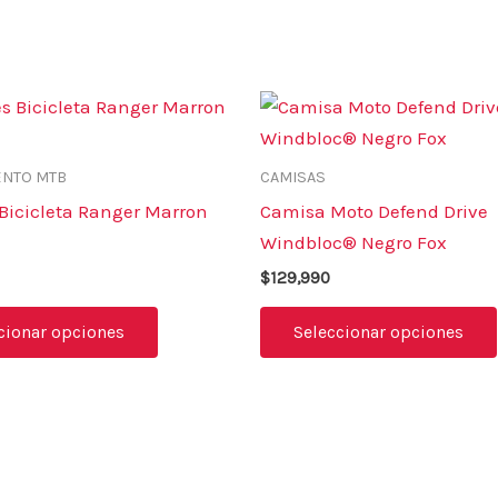
Este
producto
tiene
ENTO MTB
CAMISAS
múltiples
Bicicleta Ranger Marron
Camisa Moto Defend Drive
variantes.
Windbloc® Negro Fox
Las
$
129,990
opciones
se
cionar opciones
Seleccionar opciones
pueden
elegir
en
la
página