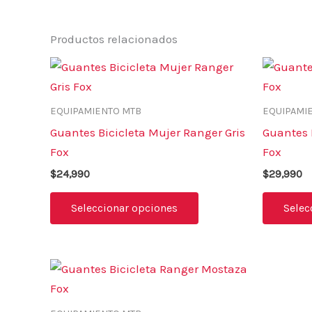
Productos relacionados
Este
producto
tiene
EQUIPAMIENTO MTB
EQUIPAMI
múltiples
Guantes Bicicleta Mujer Ranger Gris
Guantes 
variantes.
Fox
Fox
Las
$
24,990
$
29,990
opciones
se
Seleccionar opciones
Selec
pueden
elegir
en
Este
la
producto
página
tiene