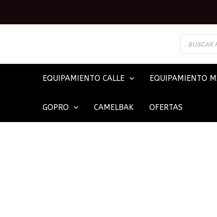
Ir
al
contenido
BÚSQUEDA
DE
PRODUCTOS
EQUIPAMIENTO CALLE
EQUIPAMIENTO M
GOPRO
CAMELBAK
OFERTAS