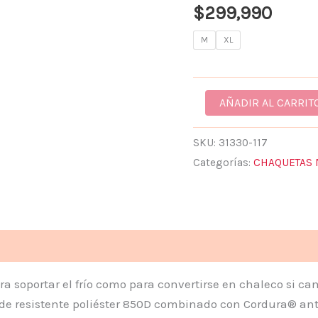
$
299,990
CANTIDAD
M
XL
AÑADIR AL CARRIT
SKU:
31330-117
Categorías:
CHAQUETAS
ones (0)
ra soportar el frío como para convertirse en chaleco si cam
ido de resistente poliéster 850D combinado con Cordura® a