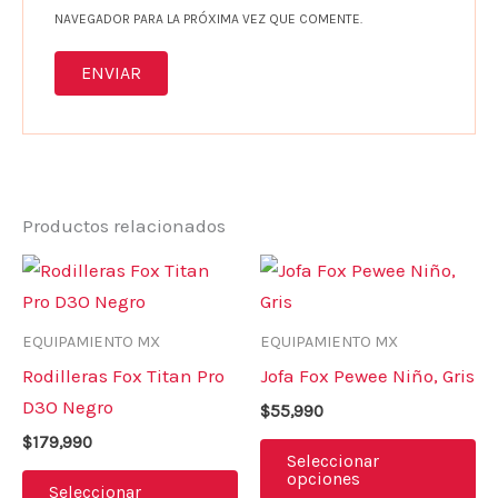
NAVEGADOR PARA LA PRÓXIMA VEZ QUE COMENTE.
Productos relacionados
Este
Es
producto
pr
tiene
ti
EQUIPAMIENTO MX
EQUIPAMIENTO MX
múltiples
mú
Rodilleras Fox Titan Pro
Jofa Fox Pewee Niño, Gris
variantes.
va
D3O Negro
$
55,990
Las
La
$
179,990
opciones
op
Seleccionar
opciones
se
se
Seleccionar