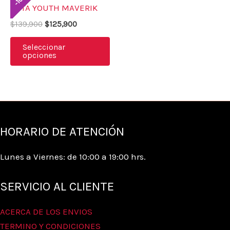
10
tiene
-
de
de
BOTA YOUTH MAVERIK
$139,900.
$125,900.
múltiples
producto
pr
$
139,900
$
125,900
variantes.
Las
Seleccionar
opciones
opciones
se
pueden
elegir
en
HORARIO DE ATENCIÓN
la
página
Lunes a Viernes: de 10:00 a 19:00 hrs.
de
producto
SERVICIO AL CLIENTE
ACERCA DE LOS ENVIOS
TERMINO Y CONDICIONES