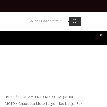
Ir
al
contenido
BÚSQUEDA
DE
PRODUCTOS
CHAQUETA
MOTO
LEGION
TAC
NEGRO
FOX
CANTIDAD
Inicio
/
EQUIPAMIENTO MX
/
CHAQUETAS
MOTO
/ Chaqueta Moto Legion Tac Negro Fox