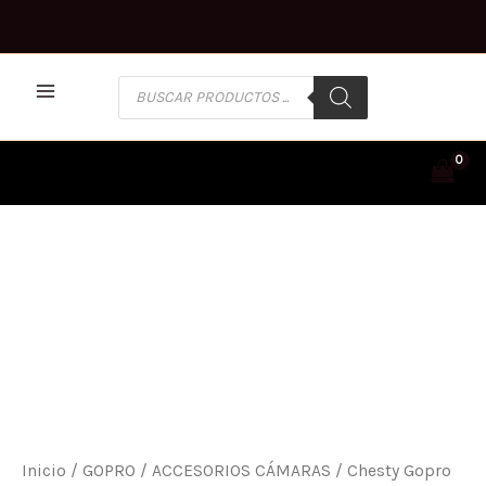
Ir
al
contenido
BÚSQUEDA
DE
PRODUCTOS
CHESTY
GOPRO
CANTIDAD
Inicio
/
GOPRO
/
ACCESORIOS CÁMARAS
/ Chesty Gopro