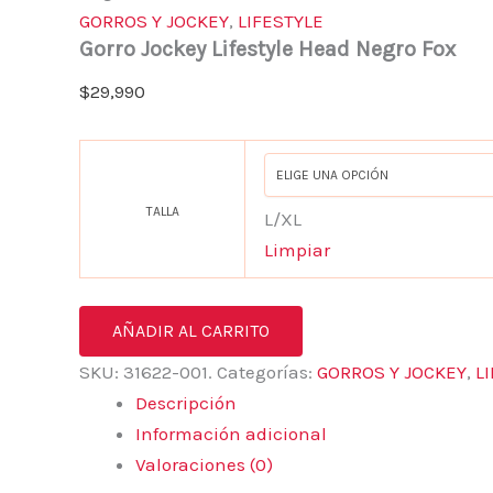
GORROS Y JOCKEY
,
LIFESTYLE
Gorro Jockey Lifestyle Head Negro Fox
$
29,990
TALLA
L/XL
Limpiar
AÑADIR AL CARRITO
SKU:
31622-001.
Categorías:
GORROS Y JOCKEY
,
L
Descripción
Información adicional
Valoraciones (0)