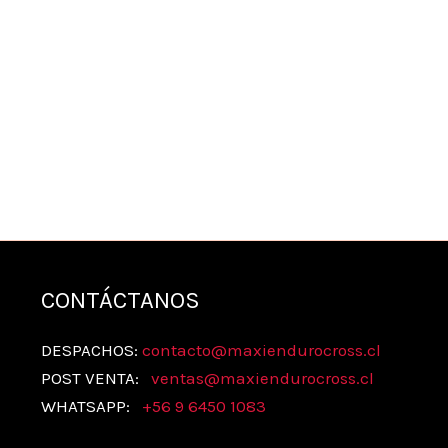
CONTÁCTANOS
DESPACHOS:
contacto@maxiendurocross.cl
POST VENTA:
ventas@
maxiendurocross.cl
WHATSAPP:
+56 9 6450 1083