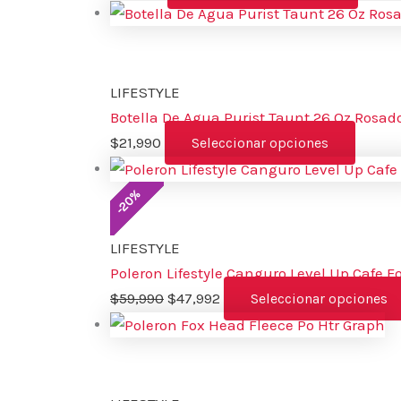
LIFESTYLE
Botella De Agua Purist Taunt 26 Oz Rosad
$
21,990
Seleccionar opciones
%
20
-
LIFESTYLE
Poleron Lifestyle Canguro Level Up Cafe F
$
59,990
$
47,992
Seleccionar opciones