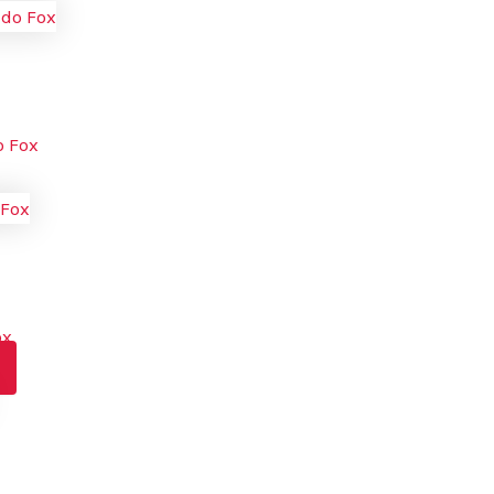
o Fox
ox