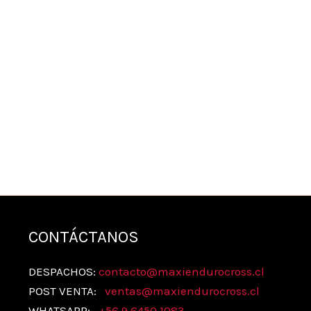
CONTÁCTANOS
DESPACHOS:
contacto@maxiendurocross.cl
POST VENTA:
ventas@
maxiendurocross.cl
WHATSAPP:
+56 9 6450 1083