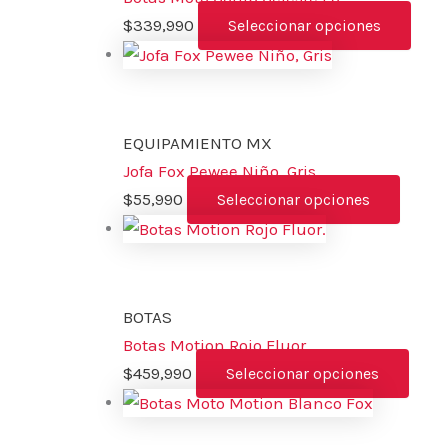
$
339,990
Seleccionar opciones
EQUIPAMIENTO MX
Jofa Fox Pewee Niño, Gris
$
55,990
Seleccionar opciones
BOTAS
Botas Motion Rojo Fluor.
$
459,990
Seleccionar opciones