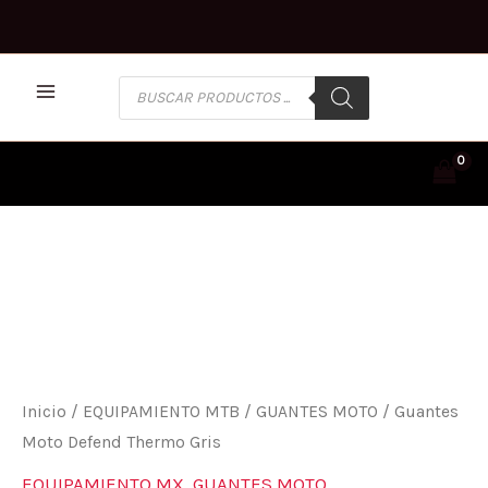
Ir
al
contenido
BÚSQUEDA
DE
PRODUCTOS
GUANTES
MOTO
DEFEND
THERMO
GRIS
CANTIDAD
Inicio
/
EQUIPAMIENTO MTB
/
GUANTES MOTO
/ Guantes
Moto Defend Thermo Gris
EQUIPAMIENTO MX
,
GUANTES MOTO