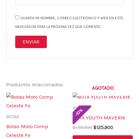
GUARDA MI NOMBRE, CORREO ELECTRÓNICO Y WEB EN ESTE
NAVEGADOR PARA LA PRÓXIMA VEZ QUE COMENTE.
Productos relacionados
AGOTADO
El
El
Este
Es
precio
precio
producto
pr
original
actual
BOTAS
%
10
era:
es:
tiene
ti
-
BOTAS
BOTA YOUTH MAVERIK
$139,900.
$125,900.
múltiples
mú
Botas Moto Comp
$
139,900
$
125,900
variantes.
va
Celeste Fo