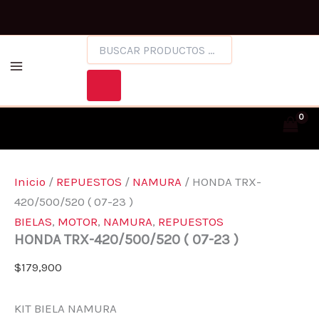
HONDA
Ir
Facebook
Instagram
TRX-
al
420/500/520
BÚSQUEDA
contenido
(
DE
07-
PRODUCTOS
23
)
CANTIDAD
Inicio
/
REPUESTOS
/
NAMURA
/ HONDA TRX-
420/500/520 ( 07-23 )
BIELAS
,
MOTOR
,
NAMURA
,
REPUESTOS
HONDA TRX-420/500/520 ( 07-23 )
$
179,900
KIT BIELA NAMURA