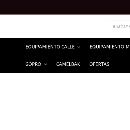
Ir
al
contenido
BÚSQUEDA
DE
PRODUCTOS
EQUIPAMIENTO CALLE
EQUIPAMIENTO M
GOPRO
CAMELBAK
OFERTAS