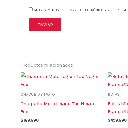
GUARDA MI NOMBRE, CORREO ELECTRÓNICO Y WEB EN ESTE
Productos relacionados
Este
producto
tiene
CHAQUETAS MOTO
BOTAS
múltiples
Chaqueta Moto Legion Tac Negro
Botas Mo
variantes.
Fox
Blanco/N
Las
$
189,990
$
459,990
opciones