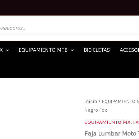
X
EQUIPAMIENTO MTB
BICICLETAS
ACCESOR
FAJA
Inicio
/
EQUIPAMIENTO 
LUMBAR
Negro Fox
MOTO
TITAN
EQUIPAMIENTO MX
,
FA
RACE
NEGRO
Faja Lumbar Moto 
FOX