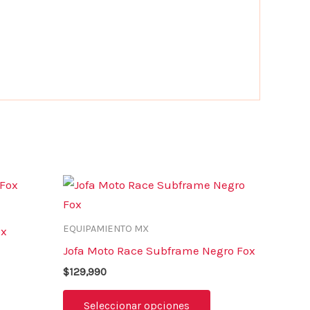
Este
Este
producto
producto
tiene
tiene
EQUIPAMIENTO MX
ox
múltiples
múltiples
Jofa Moto Race Subframe Negro Fox
variantes.
variantes.
$
129,990
Las
Las
opciones
opciones
Seleccionar opciones