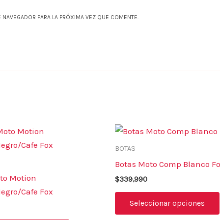
 NAVEGADOR PARA LA PRÓXIMA VEZ QUE COMENTE.
Este
producto
BOTAS
tiene
Botas Moto Comp Blanco F
múltiples
to Motion
$
339,990
variantes.
egro/Cafe Fox
Las
Seleccionar opciones
opciones