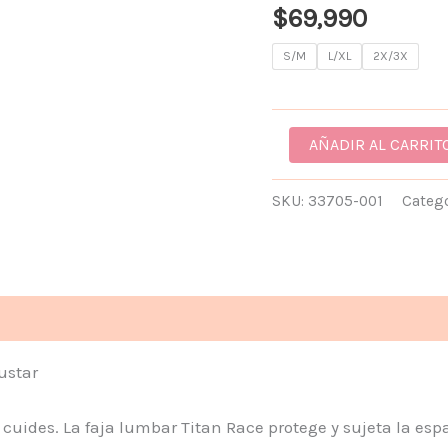
$
69,990
CANTIDAD
S/M
L/XL
2X/3X
AÑADIR AL CARRIT
SKU:
33705-001
Categ
ones (0)
ustar
a cuides. La faja lumbar Titan Race protege y sujeta la es