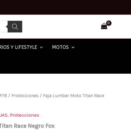
IOS Y LIFESTYLE
MOTOS
MTB
/
Protecciones
/ Faja Lumbar Moto Titan Race
JAS
,
Protecciones
Titan Race Negro Fox