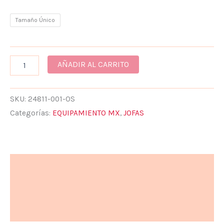
Tamaño Único
AÑADIR AL CARRITO
SKU:
24811-001-OS
Categorías:
EQUIPAMIENTO MX
,
JOFAS
Descripción
Información adicional
Valoraciones (0)