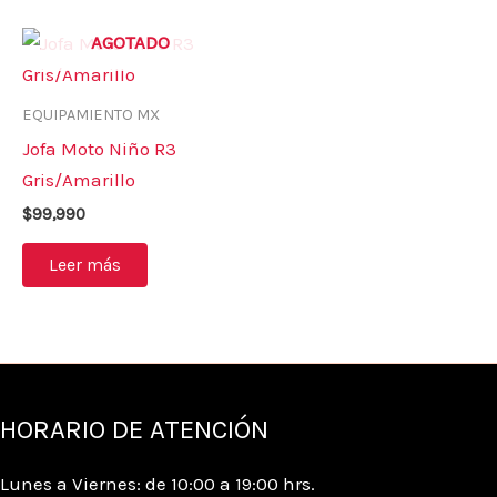
en
en
AGOTADO
la
la
página
pá
de
de
EQUIPAMIENTO MX
producto
pr
Jofa Moto Niño R3
Gris/Amarillo
$
99,990
Leer más
HORARIO DE ATENCIÓN
Lunes a Viernes: de 10:00 a 19:00 hrs.