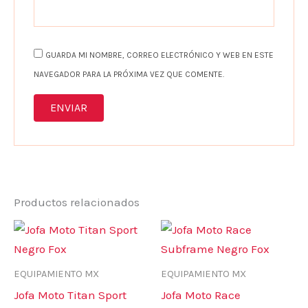
GUARDA MI NOMBRE, CORREO ELECTRÓNICO Y WEB EN ESTE
NAVEGADOR PARA LA PRÓXIMA VEZ QUE COMENTE.
Productos relacionados
Este
Es
producto
pr
tiene
ti
EQUIPAMIENTO MX
EQUIPAMIENTO MX
múltiples
mú
Jofa Moto Titan Sport
Jofa Moto Race
variantes.
va