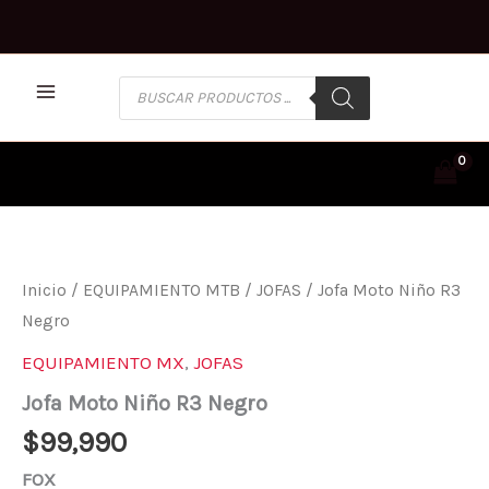
Ir
al
contenido
BÚSQUEDA
DE
PRODUCTOS
JOFA
MOTO
NIÑO
R3
Inicio
/
EQUIPAMIENTO MTB
/
JOFAS
/ Jofa Moto Niño R3
NEGRO
Negro
CANTIDAD
EQUIPAMIENTO MX
,
JOFAS
Jofa Moto Niño R3 Negro
$
99,990
FOX