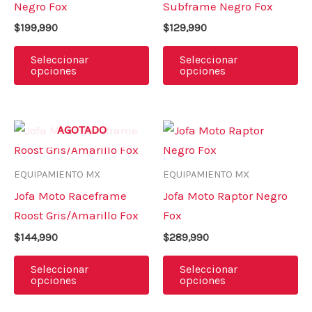
Negro Fox
Subframe Negro Fox
Las
La
$
199,990
$
129,990
opciones
op
se
se
Seleccionar
Seleccionar
opciones
opciones
pueden
pu
elegir
el
en
en
Este
Es
AGOTADO
la
la
producto
pr
página
pá
tiene
ti
de
de
EQUIPAMIENTO MX
EQUIPAMIENTO MX
múltiples
mú
producto
pr
Jofa Moto Raceframe
Jofa Moto Raptor Negro
variantes.
va
Roost Gris/Amarillo Fox
Fox
Las
La
$
144,990
$
289,990
opciones
op
se
se
Seleccionar
Seleccionar
opciones
opciones
pueden
pu
elegir
el