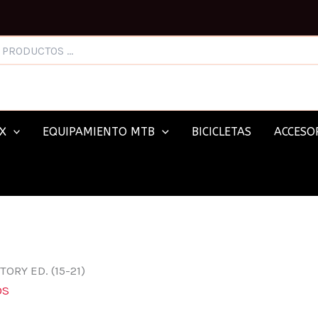
X
EQUIPAMIENTO MTB
BICICLETAS
ACCESOR
ORY ED. (15-21)
OS