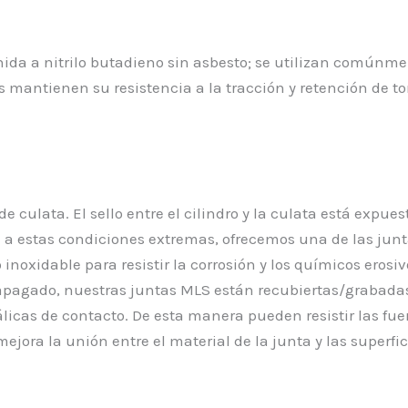
nida a nitrilo butadieno sin asbesto; se utilizan comúnm
s mantienen su resistencia a la tracción y retención de 
e culata. El sello entre el cilindro y la culata está expu
te a estas condiciones extremas, ofrecemos una de las ju
o inoxidable para resistir la corrosión y los químicos e
apagado, nuestras juntas MLS están recubiertas/grabada
icas de contacto. De esta manera pueden resistir las fuer
mejora la unión entre el material de la junta y las superf