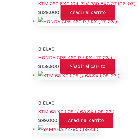
KTM 250 EXC (04-21)/ 250 EXC 2T (06-07)
$
129,000
Añadir al carrito
BIELAS
HONDA CRF-450 R / RX ( 17-23 )
$
159,900
Añadir al carrito
BIELAS
KTM 65 XC ( 09 )/ 65 SX ( 09-22 )
$
99,000
Añadir al carrito