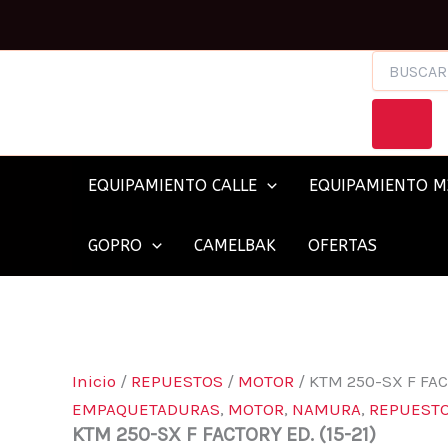
KTM
Ir
250-
al
SX
BÚSQUEDA
contenido
F
DE
FACTORY
PRODUCTOS
ED.
(15-
21)
CANTIDAD
EQUIPAMIENTO CALLE
EQUIPAMIENTO M
GOPRO
CAMELBAK
OFERTAS
Inicio
/
REPUESTOS
/
MOTOR
/ KTM 250-SX F FACT
EMPAQUETADURAS
,
MOTOR
,
NAMURA
,
REPUEST
KTM 250-SX F FACTORY ED. (15-21)