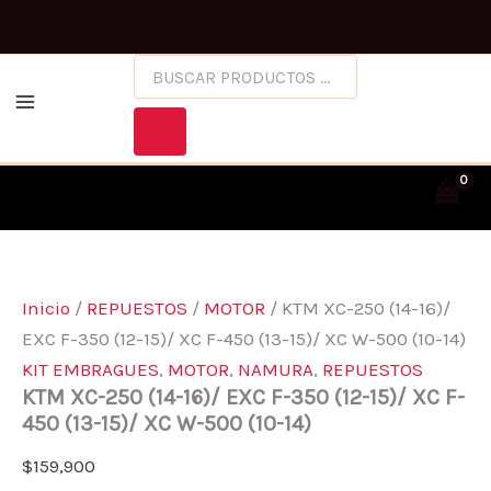
KTM
Ir
Facebook
Instagram
XC-
al
250
BÚSQUEDA
contenido
(14-
DE
16)/
PRODUCTOS
EXC
F-
350
(12-
15)/
XC
F-
450
(13-
Inicio
/
REPUESTOS
/
MOTOR
/ KTM XC-250 (14-16)/
15)/
EXC F-350 (12-15)/ XC F-450 (13-15)/ XC W-500 (10-14)
XC
W-
KIT EMBRAGUES
,
MOTOR
,
NAMURA
,
REPUESTOS
500
KTM XC-250 (14-16)/ EXC F-350 (12-15)/ XC F-
(10-
450 (13-15)/ XC W-500 (10-14)
14)
CANTIDAD
$
159,900