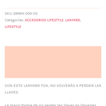
SKU:
28994-009-OS
Categorías:
ACCESORIOS LIFESTYLE
,
LANYARD
,
LIFESTYLE
Descripción
Información adicional
Valoraciones (0)
CON ESTE LANYARD FOX, NO VOLVERÁS A PERDER LAS
LLAVES.
La mejor forma de no perder las llaves es llevarlas