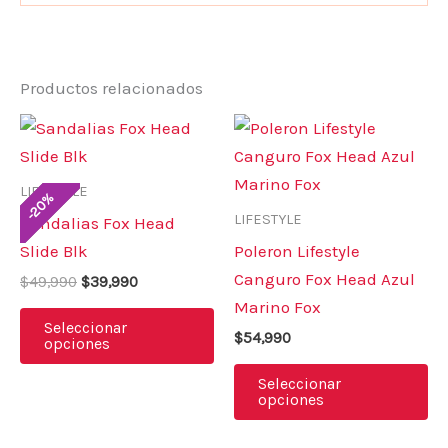
Productos relacionados
El
El
Este
Es
precio
precio
producto
pr
original
actual
era:
es:
tiene
ti
LIFESTYLE
$49,990.
$39,990.
%
20
múltiples
mú
-
LIFESTYLE
Sandalias Fox Head
variantes.
va
Slide Blk
Poleron Lifestyle
Las
La
Canguro Fox Head Azul
$
49,990
$
39,990
opciones
op
Marino Fox
se
se
Seleccionar
$
54,990
opciones
pueden
pu
elegir
el
Seleccionar
opciones
en
en
la
la