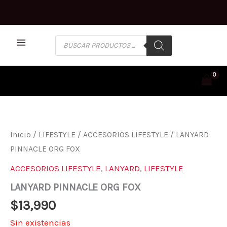
Ir
al
contenido
BÚSQUEDA
DE
PRODUCTOS
Inicio
/
LIFESTYLE
/
ACCESORIOS LIFESTYLE
/ LANYARD
PINNACLE ORG FOX
ACCESORIOS LIFESTYLE
,
LANYARD
,
LIFESTYLE
LANYARD PINNACLE ORG FOX
$
13,990
Sin existencias