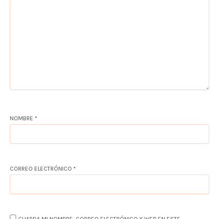
NOMBRE
*
CORREO ELECTRÓNICO
*
GUARDA MI NOMBRE, CORREO ELECTRÓNICO Y WEB EN ESTE