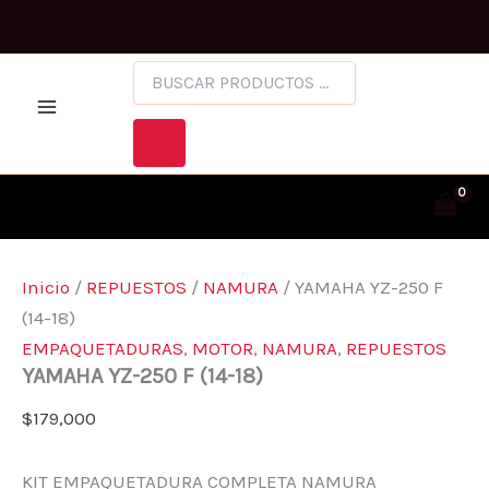
YAMAHA
Ir
Facebook
Instagram
YZ-
al
250
BÚSQUEDA
contenido
F
DE
(14-
PRODUCTOS
18)
CANTIDAD
Inicio
/
REPUESTOS
/
NAMURA
/ YAMAHA YZ-250 F
(14-18)
EMPAQUETADURAS
,
MOTOR
,
NAMURA
,
REPUESTOS
YAMAHA YZ-250 F (14-18)
$
179,000
KIT EMPAQUETADURA COMPLETA NAMURA