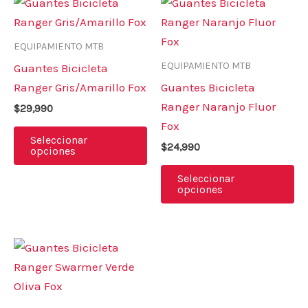
Este
Es
producto
pr
tiene
ti
EQUIPAMIENTO MTB
múltiples
mú
EQUIPAMIENTO MTB
Guantes Bicicleta
variantes.
va
Ranger Gris/Amarillo Fox
Guantes Bicicleta
Las
La
Ranger Naranjo Fluor
$
29,990
opciones
op
Fox
se
se
Seleccionar
$
24,990
opciones
pueden
pu
elegir
el
Seleccionar
opciones
en
en
la
la
página
pá
Este
de
de
producto
producto
pr
tiene
múltiples