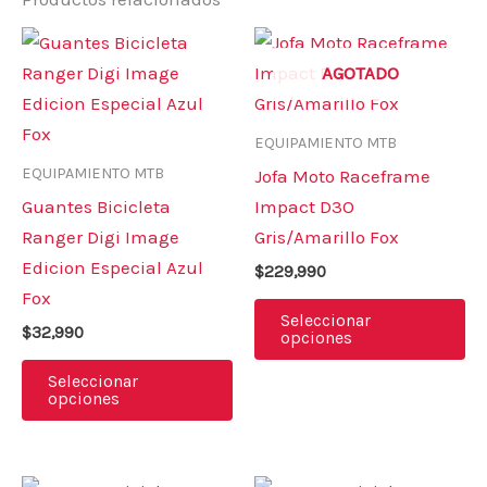
Este
Es
producto
pr
AGOTADO
tiene
ti
múltiples
mú
EQUIPAMIENTO MTB
variantes.
va
EQUIPAMIENTO MTB
Jofa Moto Raceframe
Las
La
Guantes Bicicleta
Impact D3O
opciones
op
Ranger Digi Image
Gris/Amarillo Fox
se
se
Edicion Especial Azul
$
229,990
pueden
pu
Fox
elegir
el
Seleccionar
$
32,990
opciones
en
en
la
la
Seleccionar
opciones
página
pá
de
de
producto
pr