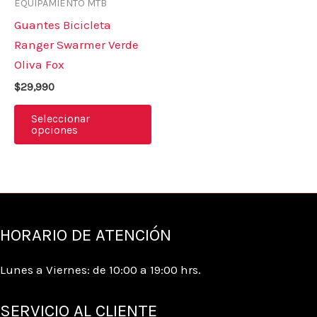
EQUIPAMIENTO MTB
variantes.
Guantes Bicicleta
Las
Ranger Swarmer Verde
opciones
Oliva Fox
se
$
29,990
pueden
elegir
Seleccionar
opciones
en
la
página
de
producto
HORARIO DE ATENCIÓN
Lunes a Viernes: de 10:00 a 19:00 hrs.
SERVICIO AL CLIENTE