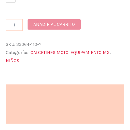
AÑADIR AL CARRITO
SKU:
33064-110-Y
Categorías:
CALCETINES MOTO
,
EQUIPAMIENTO MX
,
NIÑOS
Descripción
Información adicional
Valoraciones (0)