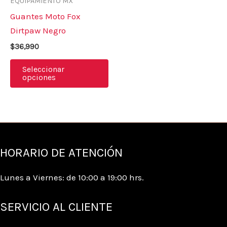
EQUIPAMIENTO MX
múltiples
producto
pr
Guantes Moto Fox
variantes.
Dirtpaw Negro
Las
$
36,990
opciones
se
Seleccionar
opciones
pueden
elegir
en
la
página
HORARIO DE ATENCIÓN
de
producto
Lunes a Viernes: de 10:00 a 19:00 hrs.
SERVICIO AL CLIENTE