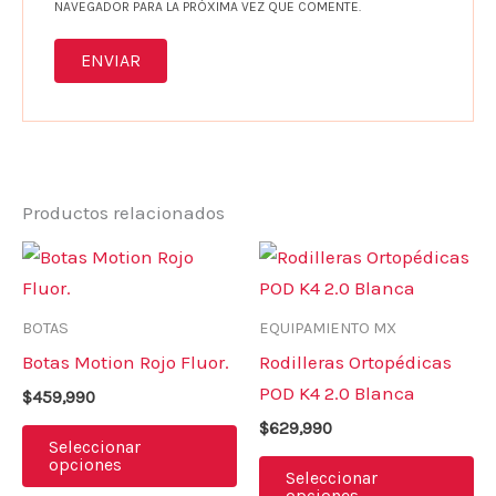
NAVEGADOR PARA LA PRÓXIMA VEZ QUE COMENTE.
Productos relacionados
Este
Es
producto
pr
tiene
ti
BOTAS
EQUIPAMIENTO MX
múltiples
mú
Botas Motion Rojo Fluor.
Rodilleras Ortopédicas
variantes.
va
POD K4 2.0 Blanca
$
459,990
Las
La
$
629,990
opciones
op
Seleccionar
opciones
se
se
Seleccionar
opciones