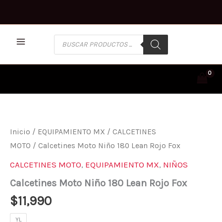
Ir
al
contenido
BÚSQUEDA
DE
PRODUCTOS
CALCETINES
MOTO
NIÑO
180
Inicio
/
EQUIPAMIENTO MX
/
CALCETINES
LEAN
MOTO
/ Calcetines Moto Niño 180 Lean Rojo Fox
ROJO
FOX
CALCETINES MOTO
,
EQUIPAMIENTO MX
,
NIÑOS
CANTIDAD
Calcetines Moto Niño 180 Lean Rojo Fox
$
11,990
YL