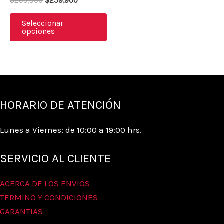
$
299,900
$
259,900
opciones
se
Seleccionar
opciones
pueden
elegir
en
la
página
HORARIO DE ATENCIÓN
de
producto
Lunes a Viernes: de 10:00 a 19:00 hrs.
SERVICIO AL CLIENTE
ACERCA DE LOS ENVIOS
TERMINO Y CONDICIONES
GARANTIAS