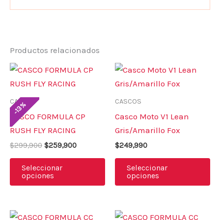
Productos relacionados
El
El
Este
Es
precio
precio
producto
pr
original
actual
era:
es:
tiene
ti
CASCOS
CASCOS
$299,900.
$259,900.
%
13
múltiples
mú
-
CASCO FORMULA CP
Casco Moto V1 Lean
variantes.
va
RUSH FLY RACING
Gris/Amarillo Fox
Las
La
$
299,900
$
259,900
$
249,990
opciones
op
se
se
Seleccionar
Seleccionar
opciones
opciones
pueden
pu
elegir
el
en
en
El
El
El
El
Este
Es