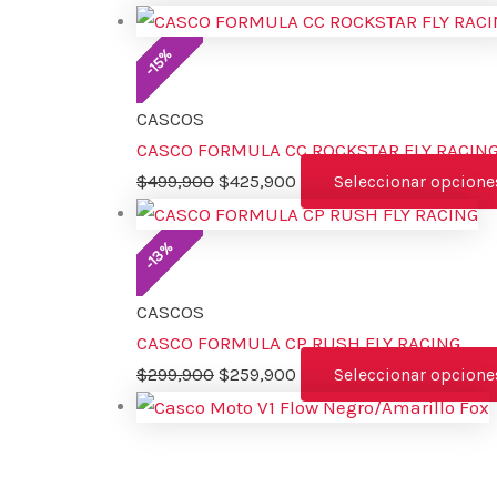
%
15
-
CASCOS
CASCO FORMULA CC ROCKSTAR FLY RACIN
$
499,900
$
425,900
Seleccionar opcione
%
13
-
CASCOS
CASCO FORMULA CP RUSH FLY RACING
$
299,900
$
259,900
Seleccionar opcione