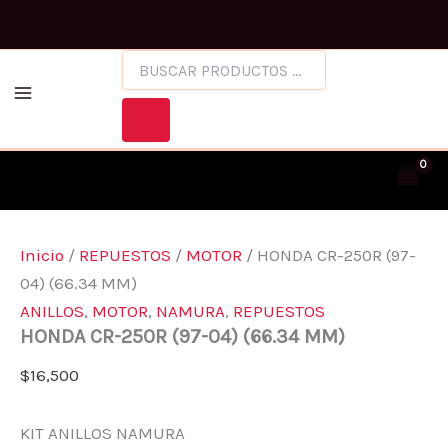
HONDA
Ir
Facebook
Instagram
CR-
al
250R
BÚSQUEDA
contenido
(97-
DE
04)
PRODUCTOS
(66.34
MM)
CANTIDAD
Inicio
/
REPUESTOS
/
MOTOR
/ HONDA CR-250R (97-
04) (66.34 MM)
ANILLOS
,
MOTOR
,
NAMURA
,
REPUESTOS
HONDA CR-250R (97-04) (66.34 MM)
$
16,500
KIT ANILLOS NAMURA