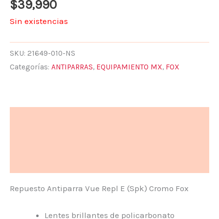
$
39,990
Sin existencias
SKU:
21649-010-NS
Categorías:
ANTIPARRAS
,
EQUIPAMIENTO MX
,
FOX
Descripción
Información adicional
Valoraciones (0)
Repuesto Antiparra Vue Repl E (Spk) Cromo Fox
Lentes brillantes de policarbonato