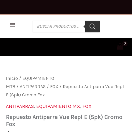
Ir
al
contenido
BÚSQUEDA
DE
PRODUCTOS
Inicio
/
EQUIPAMIENTO
MTB
/
ANTIPARRAS
/
FOX
/ Repuesto Antiparra Vue Repl
E (Spk) Cromo Fox
ANTIPARRAS
,
EQUIPAMIENTO MX
,
FOX
Repuesto Antiparra Vue Repl E (Spk) Cromo
Fox