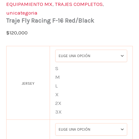
EQUIPAMIENTO MX
,
TRAJES COMPLETOS
,
unicategoria
Traje Fly Racing F-16 Red/Black
$
120,000
S
M
JERSEY
L
X
2X
3X