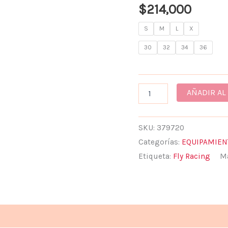
$
214,000
S
M
L
X
30
32
34
36
AÑADIR AL
SKU:
379720
Categorías:
EQUIPAMIEN
Etiqueta:
Fly Racing
M
ones (0)