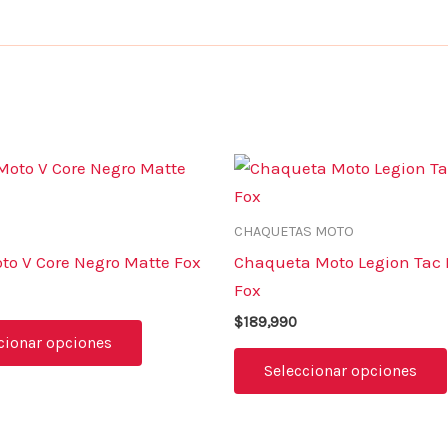
Este
producto
tiene
CHAQUETAS MOTO
múltiples
to V Core Negro Matte Fox
Chaqueta Moto Legion Tac
variantes.
Fox
Las
$
189,990
opciones
cionar opciones
se
Seleccionar opciones
pueden
elegir
en