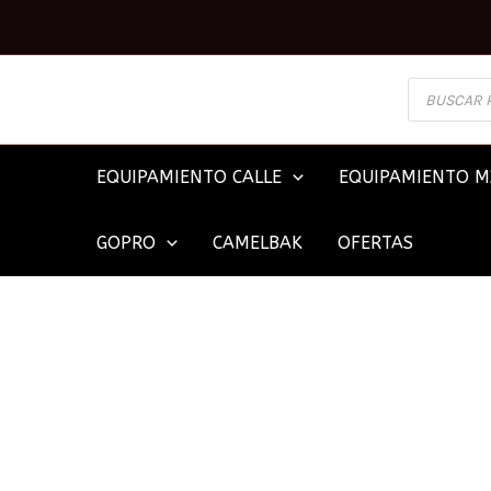
Ir
al
contenido
BÚSQUEDA
DE
PRODUCTOS
EQUIPAMIENTO CALLE
EQUIPAMIENTO M
GOPRO
CAMELBAK
OFERTAS