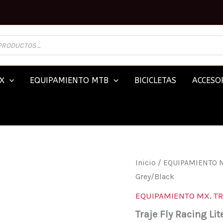
X
EQUIPAMIENTO MTB
BICICLETAS
ACCESOR
TRAJE
Inicio
/
EQUIPAMIENTO 
FLY
Grey/Black
RACING
LITE
EQUIPAMIENTO MX
,
T
GREY/BLACK
CANTIDAD
Traje Fly Racing Li