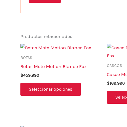
Productos relacionados
Este
producto
BOTAS
tiene
CASCOS
Botas Moto Motion Blanco Fox
múltiples
Casco Mo
$
459,990
variantes.
$
169,990
Las
Seleccionar opciones
opciones
Selec
se
pueden
elegir
en