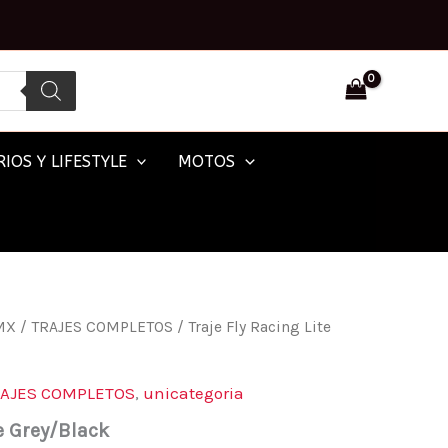
IOS Y LIFESTYLE
MOTOS
MX
/
TRAJES COMPLETOS
/ Traje Fly Racing Lite
RAJES COMPLETOS
,
unicategoria
te Grey/Black