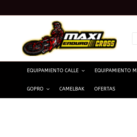
Ir
al
contenido
BÚ
DE
PR
EQUIPAMIENTO CALLE
EQUIPAMIENTO M
GOPRO
CAMELBAK
OFERTAS