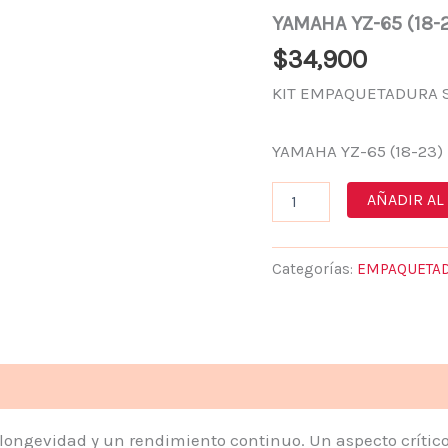
(18-
YAMAHA YZ-65 (18-
23)
CANTIDAD
$
34,900
KIT EMPAQUETADURA 
YAMAHA YZ-65 (18-23)
AÑADIR AL
Categorías:
EMPAQUETA
 longevidad y un rendimiento continuo. Un aspecto crític