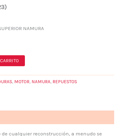
23)
SUPERIOR NAMURA
 CARRITO
DURAS
,
MOTOR
,
NAMURA
,
REPUESTOS
o de cualquier reconstrucción, a menudo se