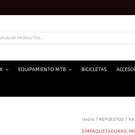
SQUEDA
ODUCTOS
X
EQUIPAMIENTO MTB
BICICLETAS
ACCESOR
YAMAHA
Inicio
/
REPUESTOS
/
NA
YZ-
EMPAQUETADURAS
,
M
65