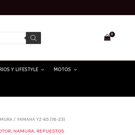
IOS Y LIFESTYLE
MOTOS
MURA
/ YAMAHA YZ-65 (18-23)
OTOR
,
NAMURA
,
REPUESTOS